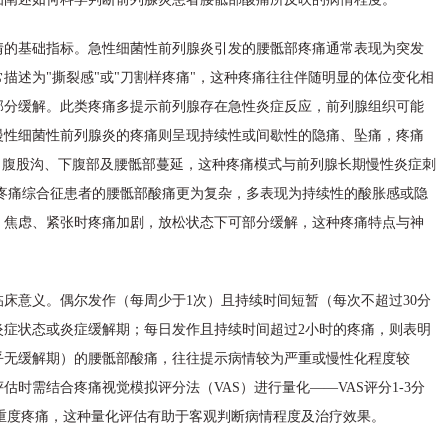
情的基础指标。急性细菌性前列腺炎引发的腰骶部疼痛通常表现为突发
描述为"撕裂感"或"刀割样疼痛"，这种疼痛往往伴随明显的体位变化相
部分缓解。此类疼痛多提示前列腺存在急性炎症反应，前列腺组织可能
慢性细菌性前列腺炎的疼痛则呈现持续性或间歇性的隐痛、坠痛，疼痛
向腹股沟、下腹部及腰骶部蔓延，这种疼痛模式与前列腺长期慢性炎症刺
疼痛综合征患者的腰骶部酸痛更为复杂，多表现为持续性的酸胀感或隐
，焦虑、紧张时疼痛加剧，放松状态下可部分缓解，这种疼痛特点与神
床意义。偶尔发作（每周少于1次）且持续时间短暂（每次不超过30分
炎症状态或炎症缓解期；每日发作且持续时间超过2小时的疼痛，则表明
乎无缓解期）的腰骶部酸痛，往往提示病情较为严重或慢性化程度较
时需结合疼痛视觉模拟评分法（VAS）进行量化——VAS评分1-3分
提示重度疼痛，这种量化评估有助于客观判断病情程度及治疗效果。