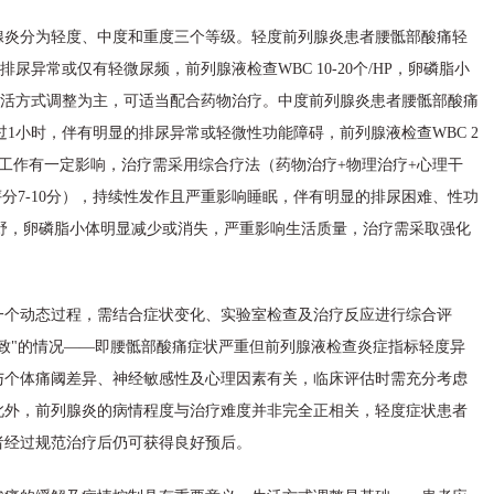
腺炎分为轻度、中度和重度三个等级。轻度前列腺炎患者腰骶部酸痛轻
排尿异常或仅有轻微尿频，前列腺液检查WBC 10-20个/HP，卵磷脂小
以生活方式调整为主，可适当配合药物治疗。中度前列腺炎患者腰骶部酸痛
超过1小时，伴有明显的排尿异常或轻微性功能障碍，前列腺液检查WBC 2
生活和工作有一定影响，治疗需采用综合疗法（药物治疗+物理治疗+心理干
分7-10分），持续性发作且严重影响睡眠，伴有明显的排尿困难、性功
野，卵磷脂小体明显减少或消失，严重影响生活质量，治疗需采取强化
一个动态过程，需结合症状变化、实验室检查及治疗反应进行综合评
致"的情况——即腰骶部酸痛症状严重但前列腺液检查炎症指标轻度异
与个体痛阈差异、神经敏感性及心理因素有关，临床评估时需充分考虑
此外，前列腺炎的病情程度与治疗难度并非完全正相关，轻度症状患者
者经过规范治疗后仍可获得良好预后。