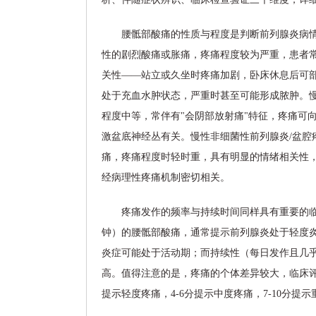
腰骶部酸痛的性质与程度是判断前列腺炎病
性的剧烈酸痛或胀痛，疼痛程度较为严重，患者常
关性——站立或久坐时疼痛加剧，卧床休息后可
处于充血水肿状态，严重时甚至可能形成脓肿。
程度中等，常伴有"会阴部放射痛"特征，疼痛可
激盆底神经丛有关。慢性非细菌性前列腺炎/盆腔
痛，疼痛程度时轻时重，具有明显的情绪相关性
经病理性疼痛机制密切相关。
疼痛发作的频率与持续时间同样具有重要的临
钟）的腰骶部酸痛，通常提示前列腺炎处于轻度
炎症可能处于活动期；而持续性（每日发作且几
高。值得注意的是，疼痛的个体差异较大，临床评估
提示轻度疼痛，4-6分提示中度疼痛，7-10分