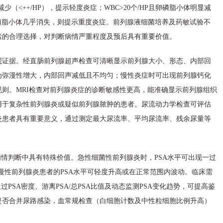
减少（<++/HP），提示轻度炎症；WBC>20个/HP且卵磷脂小体明显减
且卵磷脂小体几乎消失，则提示重度炎症。前列腺液细菌培养及药敏试验不
素的合理选择，对判断病情严重程度及预后具有重要价值。
观证据。经直肠前列腺超声检查可清晰显示前列腺大小、形态、内部回
为弥漫性增大，内部回声减低且不均匀；慢性炎症时可出现前列腺钙化
则。MRI检查对前列腺炎症的诊断敏感性更高，能准确显示前列腺组织
用于复杂性前列腺炎或疑似前列腺脓肿的患者。尿流动力学检查可评估
炎患者具有重要意义，通过测定最大尿流率、平均尿流率、残余尿量等
。
病情判断中具有特殊价值。急性细菌性前列腺炎时，PSA水平可出现一过
；慢性前列腺炎患者的PSA水平可轻度升高或在正常范围内波动。临床需
PSA密度、游离PSA/总PSA比值及动态监测PSA变化趋势，可提高鉴
是否合并尿路感染，血常规检查（白细胞计数及中性粒细胞比例升高）
。