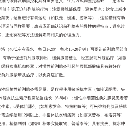
酸痛的缓解及病情控制具有重要意义。生活方式调整是基础——患者应
长时间骑车等压迫前列腺的行为；注意腰骶部保暖，避免受凉；饮食上减少
免熬夜，适当进行有氧运动（如快走、慢跑、游泳等），这些措施有助
心理调节同样重要，患者应正确认识前列腺炎的慢性病程特点，避免过
练、正念冥想等方法缓解疼痛相关的心理压力。
（40℃左右温水，每日1-2次，每次15-20分钟）可促进前列腺局部血
次）有助于促进前列腺液排出，缓解腺管梗阻；经直肠前列腺热疗（如微
，缓解盆底肌肉痉挛，对慢性前列腺炎引起的腰骶部酸痛具有较好疗
忌前列腺按摩及热疗，以免炎症扩散。
急性细菌性前列腺炎需足量、足疗程使用敏感抗生素（如喹诺酮类、头
列腺炎抗生素疗程需适当延长（6-8周）；慢性非细菌性前列腺炎患者若
抗生素。α受体阻滞剂（如坦索罗辛、特拉唑嗪等）可松弛前列腺及膀胱
需连续使用12周以上。非甾体抗炎镇痛药（如塞来昔布、布洛芬等）
使用。植物制剂（如锯叶棕果实提取物、普适泰等）具有抗炎、抗水肿