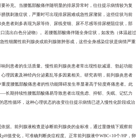
重要补充。当腰骶部酸痛伴随明显的排尿异常时，往往提示病情较为复
等膀胱刺激症状，严重时可出现排尿困难或急性尿潴留，这些症状与前
腺炎患者则多表现为尿等待、尿线变细、尿不尽感等排尿梗阻症状，部
道口流出白色分泌物）。若腰骶部酸痛伴随全身症状，如发热（体温超过
提示急性细菌性前列腺炎或前列腺脓肿形成，这些全身感染症状是病情严重
影响到患者的生活质量。慢性前列腺炎患者常出现性欲减退、勃起功能
、心理因素及神经内分泌紊乱等多因素相关。研究表明，前列腺炎患者
其中中重度腰骶部酸痛患者的性功能障碍发生率显著高于轻度疼痛患者。此
——长期持续性腰骶部酸痛易导致患者出现焦虑、抑郁、失眠、记忆力
重"的恶性循环，这种心理状态的改变往往提示病情已进入慢性化阶段或治
观依据。前列腺液检查是诊断前列腺炎的金标准，通过显微镜下观察前
pH值变化，可准确判断炎症程度。正常前列腺液中WBC<10个/HP，卵