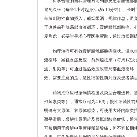
科学合理的自我管理对前列腺炎患者腰骶部
避免久坐（每坐1小时起身活动5-10分钟）、
辛辣刺激性食物摄入，戒烟限酒；规律作息，避
于改善前列腺局部血液循环，缓解腰骶部酸痛。
度焦虑，必要时寻求心理医生帮助，通过放松训
物理治疗可有效缓解腰骶部酸痛症状。温水坐浴
液循环，减轻炎症反应；前列腺按摩（每周1-2
波、射频等）可通过温热效应改善局部血液循环
效。需要注意的是，急性细菌性前列腺炎患者禁
药物治疗应根据病情程度及类型合理选择。
孢菌素类等），通常疗程为4-6周；慢性细菌性前
明确有支原体、衣原体感染，可使用大环内酯类
颈平滑肌，缓解排尿困难及腰骶部酸痛症状，通常
可短期用于缓解中重度腰骶部酸痛，但不宜长期