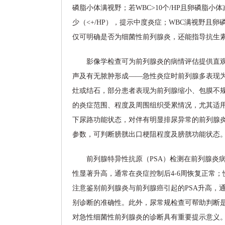
磷脂小体满视野；若WBC>10个/HP且卵磷脂小体
少（<+/HP），提示中度炎症；WBC满视野
仅可明确是否为细菌性前列腺炎，还能指导抗生
影像学检查可为前列腺炎的病情评估提供直
声及有无脓肿形成——急性炎症时前列腺多表现
灶或结石，部分患者表现为前列腺缩小、包膜不规
的炎症范围、程度及周围组织受累情况，尤其适
下尿路功能状态，对伴有明显排尿异常的前列腺
参数，可判断膀胱出口梗阻程度及膀胱功能状态
前列腺特异性抗原（PSA）检测在前列腺炎
性显著升高，通常在炎症控制后4-6周恢复正常
注意鉴别前列腺炎与前列腺癌引起的PSA升高，通过
别诊断的准确性。此外，尿常规检查可帮助判断
对急性细菌性前列腺炎的诊断具有重要提示意义