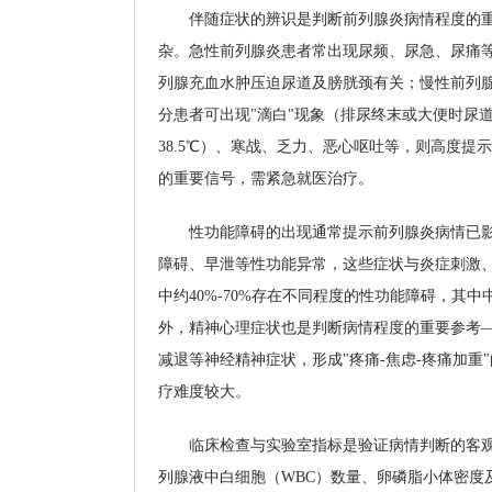
伴随症状的辨识是判断前列腺炎病情程度的
杂。急性前列腺炎患者常出现尿频、尿急、尿痛
列腺充血水肿压迫尿道及膀胱颈有关；慢性前列
分患者可出现"滴白"现象（排尿终末或大便时尿
38.5℃）、寒战、乏力、恶心呕吐等，则高度
的重要信号，需紧急就医治疗。
性功能障碍的出现通常提示前列腺炎病情已
障碍、早泄等性功能异常，这些症状与炎症刺激
中约40%-70%存在不同程度的性功能障碍，
外，精神心理症状也是判断病情程度的重要参考
减退等神经精神症状，形成"疼痛-焦虑-疼痛加
疗难度较大。
临床检查与实验室指标是验证病情判断的客
列腺液中白细胞（WBC）数量、卵磷脂小体密度及