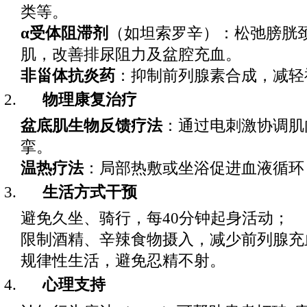
类等。
α受体阻滞剂
（如坦索罗辛）：松弛膀胱
肌，改善排尿阻力及盆腔充血。
非甾体抗炎药
：抑制前列腺素合成，减轻
物理康复治疗
盆底肌生物反馈疗法
：通过电刺激协调肌
挛。
温热疗法
：局部热敷或坐浴促进血液循环
生活方式干预
避免久坐、骑行，每40分钟起身活动；
限制酒精、辛辣食物摄入，减少前列腺充
规律性生活，避免忍精不射。
心理支持