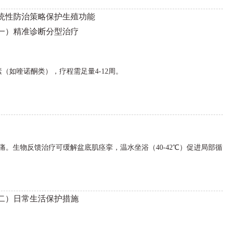
统性防治策略保护生殖功能
一）精准诊断分型治疗
（如喹诺酮类），疗程需足量4-12周。
。生物反馈治疗可缓解盆底肌痉挛，温水坐浴（40-42℃）促进局部循
二）日常生活保护措施