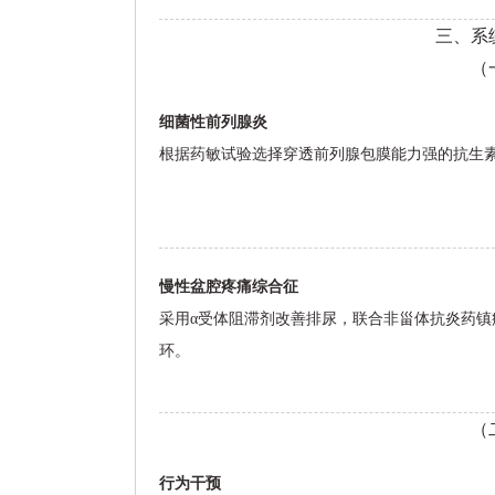
三、系
（
细菌性前列腺炎
根据药敏试验选择穿透前列腺包膜能力强的抗生素
慢性盆腔疼痛综合征
采用α受体阻滞剂改善排尿，联合非甾体抗炎药镇痛
环。
（
行为干预