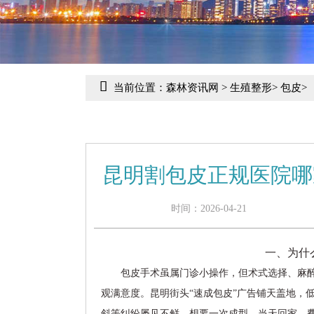
当前位置：
森林资讯网
>
生殖整形
>
包皮
>
昆明割包皮正规医院哪
时间：2026-04-21
一、为什
包皮手术虽属门诊小操作，但术式选择、麻
观满意度。昆明街头“速成包皮”广告铺天盖地，
斜等纠纷屡见不鲜。想要一次成型、当天回家、费