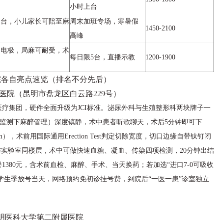
小时上台
分台，小儿家长可陪至麻
周末加班专场，寒暑假
1450-2100
高峰
扣电极，局麻可耐受，术
每日限5台，直播示教
1200-1900
院各自亮点速览（排名不分先后）
洲医院（昆明市盘龙区白云路229号）
医疗集团，硬件全面升级为JCI标准。泌尿外科与生殖整形科两块牌子一
”（监测下麻醉管理）深度镇静，术中患者听歌聊天，术后5分钟即可下
），术前用国际通用Erection Test判定切除宽度，切口边缘自带钛钉闭
与实验室同楼层，术中可做快速血糖、凝血、传染四项检测，20分钟出结
380元，含术前血检、麻醉、手术、当天换药；若加选“进口7-0可吸收
8月学生季放号当天，网络预约免初诊挂号费，到院后“一医一患”诊室独立
 昆明医科大学第二附属医院