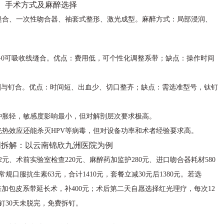
、手术方式及麻醉选择
缝合、一次性吻合器、袖套式整形、激光成型。麻醉方式：局部浸润、
。
-0可吸收线缝合。优点：费用低，可个性化调整系带；缺点：操作时间
切割与钉合。优点：时间短、出血少、切口整齐；缺点：需选准型号，钛钉
肿胀轻，敏感度影响最小，但对解剖层次要求极高。
热效应还能杀灭HPV等病毒，但对设备功率和术者经验要求高。
明拆解：以云南锦欣九洲医院为例
2元、术前实验室检查220元、麻醉药加监护280元、进口吻合器耗材580
规口服抗生素63元，合计1410元，套餐立减30元后1380元。若选
若加包皮系带延长术，补400元；术后第二天自愿选择红光理疗，每次12
钉30天未脱完，免费拆钉。