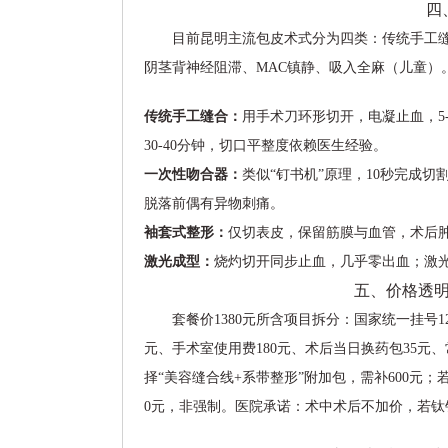
四
目前昆明主流包皮术式分为四类：传统手工
阴茎背神经阻滞、MAC镇静、吸入全麻（儿童）
传统手工缝合：
用手术刀环形切开，电凝止血，5
30-40分钟，切口平整度依赖医生经验。
一次性吻合器：
类似“钉书机”原理，10秒完成
脱落前偶有异物刺痛。
袖套式整形：
仅切表皮，保留筋膜与血管，术后
激光成型：
烧灼切开同步止血，几乎零出血；激光
五、价格透
套餐价1380元所含项目拆分：国家统一挂号1
元、手术室使用费180元、术后当日换药包35元、常
择“美容缝合线+系带整形”附加包，需补600元；
0元，非强制。医院承诺：术中术后不加价，若钛