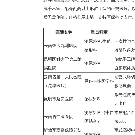
流手术室、配备副高以上麻醉团队的正规医院。
后无需住院，价格公示上墙，支持医保移动支付
医院名称
重点科室
泌尿外科/生殖
一次性吻合
云南锦欣九洲医院
整形科
板留取误差≤
昆明医科大学第二附
传统手工
泌尿外科
属医院
合瘢痕体
云南省第一人民医院
袖套式环
男科与性医学科
（昆华医院）
敏感度低
激光包皮
昆明市延安医院
泌尿男科
无出血
泌尿男科（中西
术后配合
云南省中医医院
医结合）
短30%
解放军联勤保障部队
军式高频电
泌尿外科