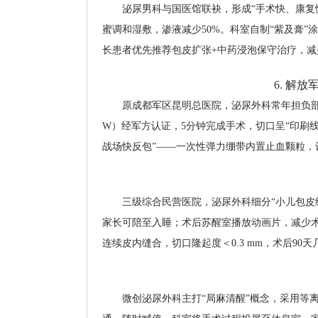
泌尿男科与国医馆联袂，形成“手术快、康复
蜜调和湿敷，渗液减少50%。科室自制“紫及膏”
长患者优先推荐包皮扩张+中药浸泡保守治疗，
6. 解
原成都军区昆明总医院，泌尿外科常年担负部队官
W）经军方认证，5分钟完成手术，切口呈“印刷
战场快反包”——一次性弹力绷带内置止血颗粒，
三级综合民营医院，泌尿外科细分“小儿包皮
家长可陪至入睡；术后苏醒室播放动画片，减少术后躁动
连续皮内缝合，切口隆起度＜0.3 mm，术后90
微创泌尿外科主打“局麻清醒”概念，采用等离