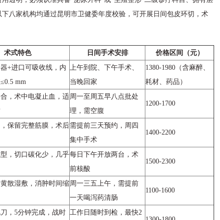
以下八家机构均通过昆明市卫健委年度校验，可开展日间包皮环切，术
。
术式特色
日间手术安排
价格区间（元）
器+进口可吸收线，内
上午到院、下午手术、
1380-1980（含麻醉、
0.5 mm
当晚回家
耗材、药品）
缝合，术中电凝止血，适
周一至周五早八点批处
1200-1700
质
理，需空腹
切，保留完整筋膜，术后
需提前三天预约，周四
1400-2200
集中手术
成型，切口碳化少，几乎
每日下午开放两台，术
1500-2300
前核酸
金黄散湿敷，消肿时间缩
周一三五上午，需提前
1100-1600
一天喝泻药清肠
刀，5分钟完成，战时
工作日随时到检，最快2
1300-1800