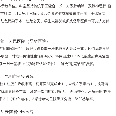
学示范单位。科室坚持传统手工缝合，术中对系带动脉、系带神经行“镂
线吉打结，21天完全水解，适合金属过敏或瘢痕体质患者。手术室实
、红色污染手术，杜绝交叉。学生人群凭教师或父母医保卡可共济支付，
南省第一人民医院（昆华医院）
“袖套式环切”。原理是像脱套一样把包皮内外板分离，只切除表皮层，
明显，对成年男性性生活影响小。科内自建LIPUS低强度超声康复室，
术前一对一签署《性功能评估知情书》，避免“割完早泄”误解。
4. 昆明市延安医院
光，被血红蛋白吸收率高，切开同时完成止血，全程几乎零出血，视野清
湿疣患者经验丰富，激光一次同时处理病灶，创面整齐。术后采用“医用
间手术中心独立电梯，术后患者与住院重症分流，降低感染率。
5. 云南省中医医院