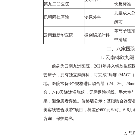
第九二〇医院
快反标准
儿童成人
昆明同仁医院
泌尿外科
醉前
等离子纽
云南新新华医院
微创泌尿外科
中清醒
二、八家医
1. 云南锦欣九
前身为云南九洲医院，2021年并入锦欣生殖
套班子，拥有独立麻醉科，可完成“局麻+MAC
地。医院常备3个规格进口吻合器（24、26、28mm
合，7-10天随沐浴脱落，无需返院拆线。手术室
果，避免患者奔波。价格墙公示：基础吻合器套餐1
美容线缝合系带”项目，补差价600元即可。6-
咨询，保护隐私。
2.