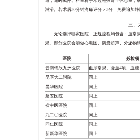
通，随时喊停。科室将手术过程投屏至休息室，家
淋浴。若术后30分钟疼痛评分＞3分，免费追加
三、
无论选择哪家医院，正规流程均包含：血常规
规。部分医院会加做心电图、阴囊超声、分泌物
医院
必检项
云南锦欣九洲医院
血尿常规、凝血4项、血糖
昆医大二附院
同上
昆华医院
同上
延安医院
同上
省中医医院
同上
九二〇医院
同上
同仁医院
同上
新新华医院
同上