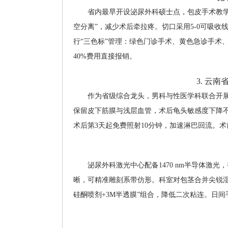
省内最早开设泌尿外科硕士点，包皮手术教
空分离”，减少术后牵拉疼。切口采用5-0可吸收
行“三色标”管理：绿色门诊手术、黄色急诊手术
40%费用直接报销。
3. 云
作为省级综合龙头，男科与性医学科联合开展
保留皮下筋膜与浅层血管，术后龟头敏感度下降不
术后第3天起免费照射10分钟，加速淋巴回流。
泌尿外科激光中心配备1470 nm半导体激
晰，可精准雕刻系带仿形。科室对包茎合并尖锐
硅酮喷剂+3M半透膜”组合，降低二次粘连。日