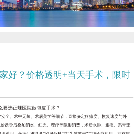
家好？价格透明+当天手术，限时
预约中！
么要选正规医院做包皮手术？
醉安全、术中无菌、术后美学等细节，直接决定疼痛度、恢复速度与外
低价诱导后叠加消炎、红光、理疗等隐形消费，术后水肿、瘢痕、系带歪
用透明，必须认准具备“泌尿外科”或“生殖整形”二级诊疗科目、拥有层