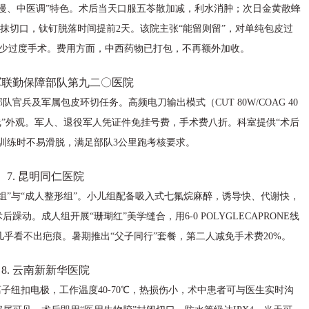
慢、中医调”特色。术后当天口服五苓散加减，利水消肿；次日金黄散蜂
涂抹切口，钛钉脱落时间提前2天。该院主张“能留则留”，对单纯包皮过
减少过度手术。费用方面，中西药物已打包，不再额外加收。
放军联勤保障部队第九二〇医院
兵及军属包皮环切任务。高频电刀输出模式（CUT 80W/COAG 40
线”外观。军人、退役军人凭证件免挂号费，手术费八折。科室提供“术后
训练时不易滑脱，满足部队3公里跑考核要求。
7. 昆明同仁医院
组”与“成人整形组”。小儿组配备吸入式七氟烷麻醉，诱导快、代谢快，
。成人组开展“珊瑚红”美学缝合，用6-0 POLYGLECAPRONE线
天几乎看不出疤痕。暑期推出“父子同行”套餐，第二人减免手术费20%。
8. 云南新新华医院
子纽扣电极，工作温度40-70℃，热损伤小，术中患者可与医生实时沟