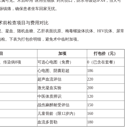
属可见。术后即用“医用生物胶”封闭切口，防水等级达IPX4，当天可
静脉镇痛，确保患者坐车回家无忧。
术前检查项目与费用对比
、凝血、随机血糖、乙肝表面抗原、梅毒螺旋体抗体、HIV抗体、尿常
镜检。下表为打包价明细，避免术中临时加项。
目
加项
打包价（元）
、传染病8项
可选心电图（免费）
0（已含在套餐）
心电图、阴囊彩超
186
超声血流评估
220
激光凝血实验
200
中医体质辨识
120
战伤麻醉耐受评估
150
儿童骨龄（限12岁内）
160
血流多普勒
180