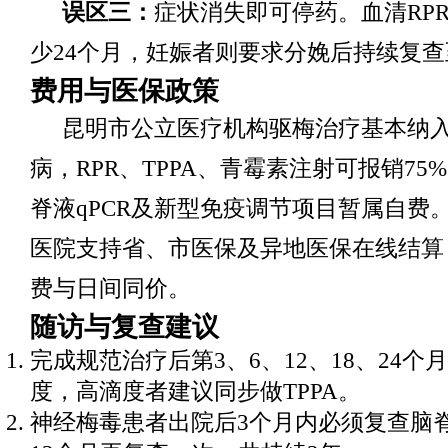
误区三：
症状消失即可停药。血清RP
少24个月，妊娠者则要求分娩后持续复查
费用与医保政策
昆明市公立医疗机构驱梅治疗基本纳
病，RPR、TPPA、青霉素注射可报销75
脊液qPCR及新型免疫调节项目暂属自费
医院支持省、市医保及异地医保在线结算
费与日间同价。
随访与复查建议
完成规范治疗后第3、6、12、18、24个
度，高滴度者建议同步做TPPA。
神经梅毒患者出院后3个月内必须复查脑