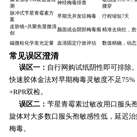
神经梅毒排查
测
腰穿
脉冲式苄星青霉素方
早期无并发症梅毒
疗程缩短7天
案
皮肤镜+共聚焦显微清
颜面或会阴部梅毒瘤
精准去病灶，愈
创
磁微粒化学发光定量
血清固定疗效评估
数值精确，动态
常见误区澄清
误区一：
自行网购试纸阴性即可排除
快速胶体金法对早期梅毒灵敏度不足75%
+RPR双检。
误区二：
苄星青霉素过敏改用口服头
旋体对大多数口服头孢敏感性低，延迟治
梅毒。