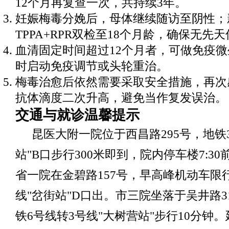
12个月再复查一次，共持续3年。
妊娠梅毒分娩后，母体继续随访至阴性；
TPPA+RPR双检至18个月龄，确保无先
血清固定时间超过12个月者，可做免疫
时启动免疫调节或头轮重治。
梅毒治愈后依然需要采取安全措施，再次
抗体滴度二次升高，避免当作复发误治。
交通与就诊温馨提示
昆医大附一院位于西昌路295号，地铁
站"B口步行300米即到，院内停车楼7:3
省一院在金碧路157号，早高峰机动车限
线"岔街站"D口出。市三院坐落于吴井路3
铁6号线转3号线"大树营站"步行10分钟