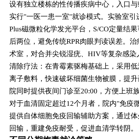
设有独立楼栋的性传播疾病中心，入口与
实行"一医一患一室"就诊模式。实验室引进
Plus磁微粒化学发光平台，S/CO定量结
后两位，避免传统RPR肉眼判读误差。治
术室，对合并尖锐湿疣、HIV等复杂感染
清除疗法：在青霉素驱梅基础上，采用低
离子敷料，快速破坏细菌生物被膜，提升
院同时提供夜间门诊至20:00，方便上班
对于血清固定超过12个月者，院内"免疫
提供自体细胞免疫回输辅助方案，通过体外
回输，重建免疫耐受，促进血清学转阴。