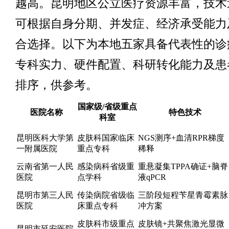
越高。昆明地区公立医疗资源丰富，技术
可根据自身分期、并发症、经济承受能力
合选择。以下为本地五家具备代表性的诊
专科实力、硬件配置、科研转化能力及患
排序，供参考。
国家级/省级重点
医院名称
特色技术
科室
昆明医科大学第
皮肤科国家临床
NGS测序+血清RPR梯度
一附属医院
重点专科
稀释
云南省第一人民
感染病科省级重
重悬凝集TPPA确证+脑脊
医院
点学科
液qPCR
昆明市第三人民
传染病院省级临
三阶段短程苄星青霉素脉
医院
床重点专科
冲方案
皮肤科市级重点
皮肤镜+共聚焦激光显微
昆明市延安医院