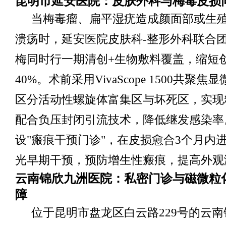
昆明市延安医院：皮肤外科与梅毒皮损
当梅毒瘤、扁平湿疣造成颜面部或生
溃疡时，延安医院皮肤科-整形外科联合
梅同时行一期清创+生物敷料覆盖，缩短
40%。术前采用VivaScope 1500共聚
区分活动性螺旋体富集区与坏死区，实现
配合负压封闭引流技术，降低继发感染率
设"瘢痕干预门诊"，在皮损愈合3个月内
光早期干预，预防增生性瘢痕，提高外观
云南锦欣九洲医院：私密门诊与磁微粒
障
位于昆明市盘龙区白云路229号的云