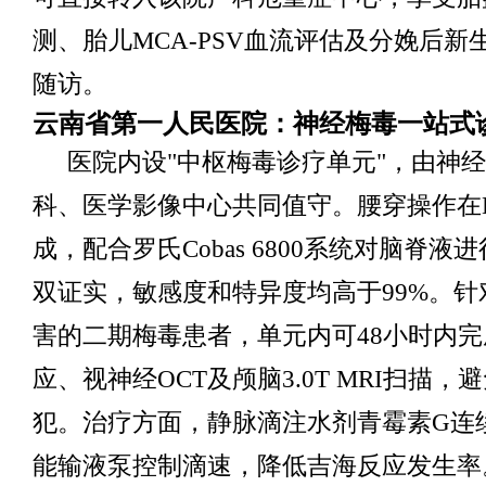
测、胎儿MCA-PSV血流评估及分娩后新
随访。
云南省第一人民医院：神经梅毒一站式
医院内设"中枢梅毒诊疗单元"，由神
科、医学影像中心共同值守。腰穿操作在
成，配合罗氏Cobas 6800系统对脑脊液进行
双证实，敏感度和特异度均高于99%。针
害的二期梅毒患者，单元内可48小时内
应、视神经OCT及颅脑3.0T MRI扫描
犯。治疗方面，静脉滴注水剂青霉素G连续
能输液泵控制滴速，降低吉海反应发生率