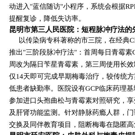
动进入"蓝信随访"小程序，系统会根据R
提醒复诊，降低失访率。
昆明市第三人民医院：短程脉冲疗法的
以传染病专科著称的市三院，在经典C
推出"三阶段脉冲疗法"：首周每日青霉素
周改为隔日苄星青霉素，第三周使用长效
仅14天即可完成早期梅毒治疗，较传统方
低患者缺勤率。医院设有GCP临床药理
参加进口头孢曲松与青霉素对照研究，享
及肝肾功能监测。针对静脉药瘾人群，门
交换及同伴教育项目，阻断梅毒在隐匿高