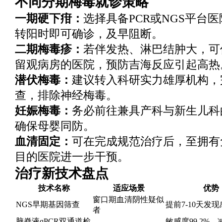
不同分期梅毒就诊策略
一期硬下疳：
选择具备PCR或NGS平台
转阳时即可确诊，及早阻断。
二期梅毒疹：
若伴发热、淋巴结肿大，可
留观病房的医院，预防吉海反应引起高热
潜伏梅毒：
建议转入科研实力雄厚机构，
查，排除神经梅毒。
妊娠梅毒：
务必前往兼具产科与新生儿科
确保母婴同防。
血清固定：
可在完成规范治疗后，至拥有
目的医院进一步干预。
治疗新技术盘点
技术名称
适应场景
优势
窗口期血清阴性疑似
NGS早期基因筛查
提前7-10天发
者
脑脊液qPCR双通道检
敏感度99.2%