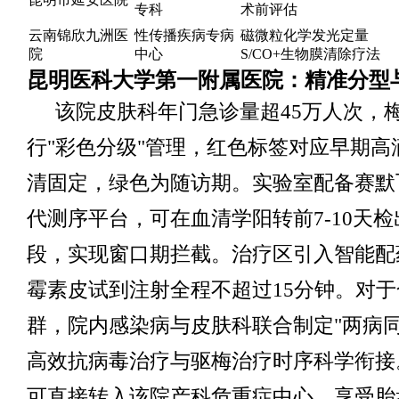
专科
术前评估
云南锦欣九洲医
性传播疾病专病
磁微粒化学发光定量
院
中心
S/CO+生物膜清除疗法
昆明医科大学第一附属医院：精准分型
该院皮肤科年门急诊量超45万人次，
行"彩色分级"管理，红色标签对应早期高
清固定，绿色为随访期。实验室配备赛默飞Ion
代测序平台，可在血清学阳转前7-10天检出
段，实现窗口期拦截。治疗区引入智能配
霉素皮试到注射全程不超过15分钟。对于
群，院内感染病与皮肤科联合制定"两病同
高效抗病毒治疗与驱梅治疗时序科学衔接
可直接转入该院产科危重症中心，享受胎