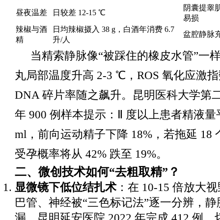
阴囊提睾
昼夜温差
日较差 12-15 ℃
易损
辣椒与酒
日均辣椒摄入 38 g，白酒年消费 6.7
盆腔静脉充
精
升/人
当精索静脉像“被踩住的橡皮水管”一
丸局部温度升高 2-3 ℃，ROS 氧化应
DNA 碎片率随之飙升。昆明医科大学第二附
年 900 例样本提示：Ⅱ 度以上患者精液量平
ml，前向运动精子下降 18%，若拖延 18
受孕概率将从 42% 跌至 19%。
二、微创技术如何“去粗取精”？
显微镜下低位结扎术
：在 10-15 倍放
巴管、神经被“三色标记法”逐一分辨，静
漏。昆明延安医院 2022 年完成 412 