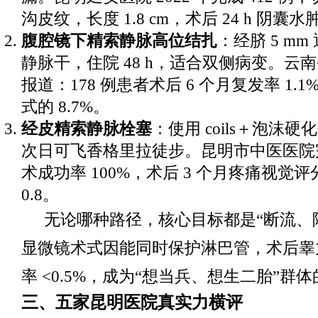
沟皮纹，长度 1.8 cm，术后 24 h 阴囊水肿
腹腔镜下精索静脉高位结扎
：经脐 5 m
静脉干，住院 48 h，适合双侧病变。云
报道：178 例患者术后 6 个月复发率 1.
式的 8.7%。
经皮精索静脉栓塞
：使用 coils＋泡沫
次日可飞香格里拉徒步。昆明市中医医院完
术成功率 100%，术后 3 个月疼痛视觉评分
0.8。
无论哪种路径，核心目标都是“断流、
显微镜术式因能同时保护淋巴管，术后睾
率 <0.5%，成为“想当兵、想生二胎”群
三、五家昆明医院真实力横评