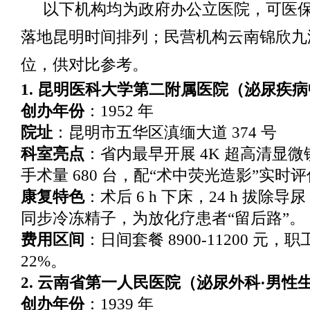
以下机构均为政府办公立医院，可医
落地昆明时间排列；民营机构云南锦欣九
位，供对比参考。
1. 昆明医科大学第二附属医院（泌尿疾
创办年份
：1952 年
院址
：昆明市五华区滇缅大道 374 号
科室亮点
：省内最早开展 4K 超高清显
手术量 680 台，配“术中荧光造影”实时
康复特色
：术后 6 h 下床，24 h 拔除
同步冷冻精子，为放化疗患者“留后路”。
费用区间
：日间套餐 8900-11200 元，
22%。
2. 云南省第一人民医院（泌尿外科·男性
创办年份
：1939 年