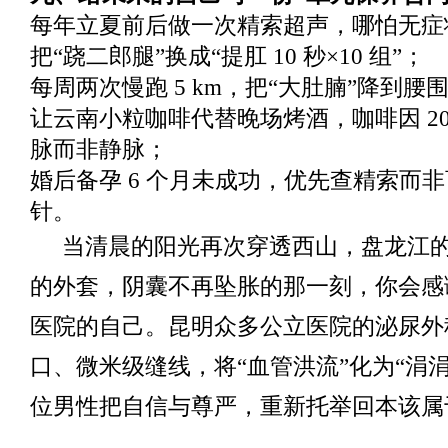
每年立夏前后做一次精索超声，哪怕无症
把“跷二郎腿”换成“提肛 10 秒×10 组”；
每周两次慢跑 5 km，把“大肚腩”降到腰围 <
让云南小粒咖啡代替晚场烤酒，咖啡因 200
脉而非静脉；
婚后备孕 6 个月未成功，优先查精索而
针。
当清晨的阳光再次穿透西山，盘龙江
的外套，阴囊不再坠胀的那一刻，你会感
医院的自己。昆明众多公立医院的泌尿外
口、微米级缝线，将“血管洪流”化为“涓
位男性把自信与尊严，重新托举回本该属