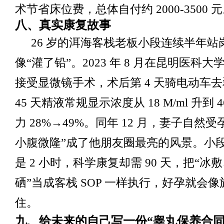
术节省床位费，总体自付约 2000-3500 
八、真实康复故事
26 岁的洱海客栈老板小段连续半年站
像“灌了铅”。2023 年 8 月在昆明医科
接受显微镜手术，术后第 4 天骑电动车
45 天精液常规显示浓度从 18 M/ml 升到 46
力 28%→49%。同年 12 月，妻子自然
小腹微隆”成了他朋友圈最亮的风景。小
是 2 小时，科学康复却需 90 天，把“冰
硒”当成客栈 SOP 一样执行，好孕就会
住。
九、给未来的自己写一份“睾丸保养合同