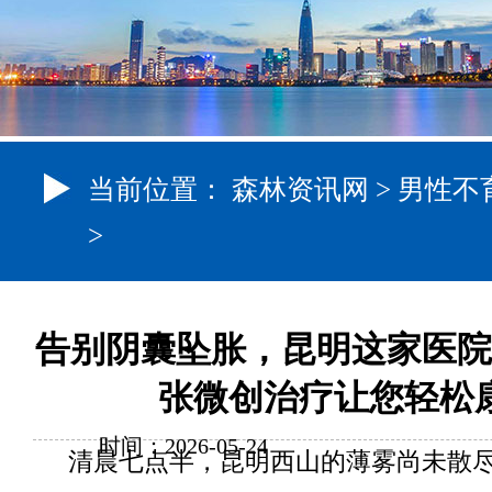
当前位置：
森林资讯网
>
男性不
>
告别阴囊坠胀，昆明这家医院
张微创治疗让您轻松
时间：2026-05-24
清晨七点半，昆明西山的薄雾尚未散