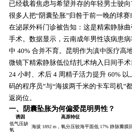
已经载着焦虑与希望并存的年轻男士驶向
很多人把“阴囊坠胀”归咎于前一晚的球赛
在泌尿外科门诊被告知：这是精索静脉曲
手术。数据显示，云南成年男性该病患病率达
中 40% 合并不育。昆明作为滇中医疗高
微镜下精索静脉低位结扎术纳入日间手术
24 小时、术后 4 周精子活力提升 60% 
码的程序员”与“海拔两千米的卡车司机”
返岗位。
一、阴囊坠胀为何偏爱昆明男性？
诱因
高原特征
低气压缺
海拔 1892 m，氧分压较海平面低 17%
静脉瓣膜回
氧