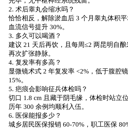
完毕，无中枢神经系统残留。
2. 术后睾丸会缩水吗？
恰恰相反，解除淤血后 3 个月睾丸体积平均增
血流信号提升 30%。
3. 多久可以喝酒？
建议 21 天后再饮，且每周≤2 两昆明自
再次扩张静脉。
4. 复发率有多高？
显微镜术式 2 年复发率 <2%，低于腹腔镜
15%。
5. 疤痕会影响征兵体检吗？
切口 1.8 cm 且藏于阴毛缘，体检时站
历年 300 余例均顺利入伍。
6. 医保能报多少？
城乡居民医保报销 60-70%，职工医保 8