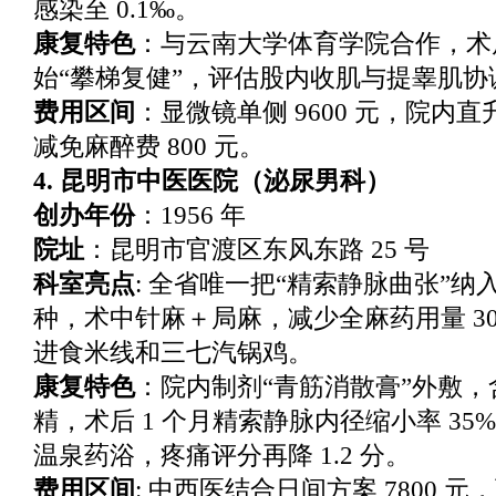
感染至 0.1‰。
康复特色
：与云南大学体育学院合作，术后
始“攀梯复健”，评估股内收肌与提睾肌协
费用区间
：显微镜单侧 9600 元，院内
减免麻醉费 800 元。
4. 昆明市中医医院（泌尿男科）
创办年份
：1956 年
院址
：昆明市官渡区东风东路 25 号
科室亮点
: 全省唯一把“精索静脉曲张”纳
种，术中针麻＋局麻，减少全麻药用量 30%
进食米线和三七汽锅鸡。
康复特色
：院内制剂“青筋消散膏”外敷
精，术后 1 个月精索静脉内径缩小率 3
温泉药浴，疼痛评分再降 1.2 分。
费用区间
: 中西医结合日间方案 7800 