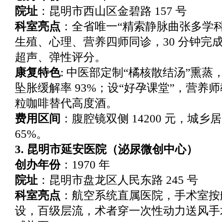
院址
：昆明市西山区金碧路 157 号
科室亮点
：全省唯一“精索静脉曲张多学
生殖、心理、营养四师同诊，30 分钟完
超声、弹性评分。
康复特色
: 中医部定制“橘核散结汤”熏蒸，
坠胀缓解率 93%；设“好孕课堂”，营养
粒咖啡替代高度酒。
费用区间
：腹腔镜双侧 14200 元，城乡
65%。
3. 昆明市延安医院（泌尿微创中心）
创办年份
：1970 年
院址
：昆明市盘龙区人民东路 245 号
科室亮点
：航空系统直属医院，手术室按
设，百级层流，术者穿一次性动力送风手