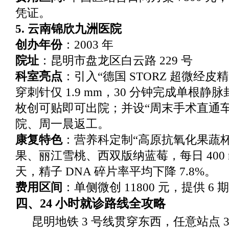
凭证。
5. 云南锦欣九洲医院
创办年份
：2003 年
院址
：昆明市盘龙区白云路 229 号
科室亮点
：引入“德国 STORZ 超微经皮
穿刺针仅 1.9 mm，30 分钟完成单根静
枚创可贴即可出院；并设“周末手术直通车
院、周一晨返工。
康复特色
：营养科定制“高原抗氧化果蔬
果、丽江雪桃、西双版纳蓝莓，每日 400 m
天，精子 DNA 碎片率平均下降 7.8%。
费用区间
：单侧微创 11800 元，提供 6
四、24 小时就诊路线全攻略
昆明地铁 3 号线贯穿东西，任意站点 