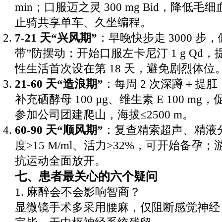
min；口服迈之灵 300 mg Bid，降低
止骑共享单车、久坐编程。
7-21 天“兴风期”
：早晚快步走 3000 步
带”防摆动；开始口服左卡尼汀 1 g Qd
性生活首次设在第 18 天，避免剧烈体位
21-60 天“造浪期”
：每周 2 次深蹲＋提
补充硒酵母 100 µg、维生素 E 100 m
参加公司团建爬山，海拔≤2500 m。
60-90 天“顺风期”
：复查精索超声、精液
度>15 M/ml、活力>32%，可开始备孕
抗运动全面放开。
七、患者最关心的六个疑问
1. 麻醉会不会影响智商？
显微镜手术多采用腰麻，仅阻断感觉神经，药