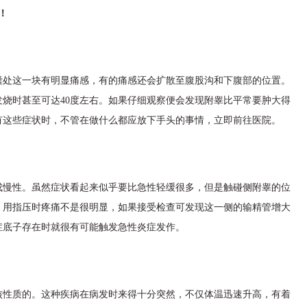
！
囊处这一块有明显痛感，有的痛感还会扩散至腹股沟和下腹部的位置。
烧时甚至可达40度左右。如果仔细观察便会发现附睾比平常要肿大得
有这些症状时，不管在做什么都应放下手头的事情，立即前往医院。
成慢性。虽然症状看起来似乎要比急性轻缓很多，但是触碰侧附睾的位
。用指压时疼痛不是很明显，如果接受检查可发现这一侧的输精管增大
症底子存在时就很有可能触发急性炎症发作。
核性质的。这种疾病在病发时来得十分突然，不仅体温迅速升高，有着