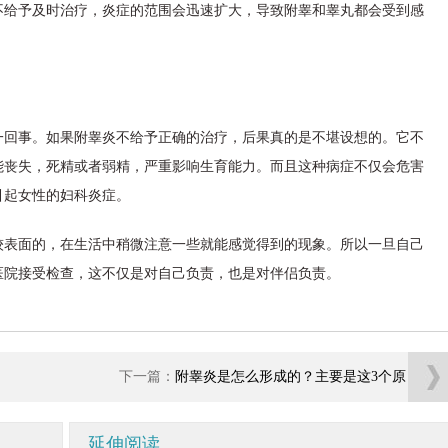
不给予及时治疗，炎症的范围会迅速扩大，导致附睾和睾丸都会受到感
一回事。如果附睾炎不给予正确的治疗，后果真的是不堪设想的。它不
能丧失，死精或者弱精，严重影响生育能力。而且这种病症不仅会危害
引起女性的妇科炎症。
较表面的，在生活中稍微注意一些就能感觉得到的现象。所以一旦自己
医院接受检查，这不仅是对自己负责，也是对伴侣负责。
下一篇：
附睾炎是怎么形成的？主要是这3个原
因在作怪！
延伸阅读