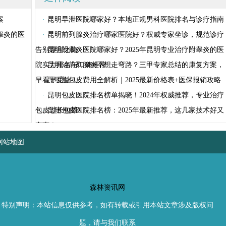
案
·
昆明早泄医院哪家好？本地正规男科医院排名与诊疗指南
睾炎的医
·
昆明前列腺炎治疗哪家医院好？权威专家坐诊，规范诊疗
告别难言之隐
·
昆明附睾炎医院哪家好？2025年昆明专业治疗附睾炎的医
院实力排名与口碑推荐
·
昆明治前列腺炎不想走弯路？三甲专家总结的康复方案，
早看早受益！
·
昆明割包皮费用全解析｜2025最新价格表+医保报销攻略
·
昆明包皮医院排名榜单揭晓！2024年权威推荐，专业治疗
包皮过长包茎
·
昆明包皮医院排名榜：2025年最新推荐，这几家技术好又
实惠！
网站地图
森林资讯网
特别声明：本站信息仅供参考，如有转载或引用本站文章涉及版权问
题，请与我们联系