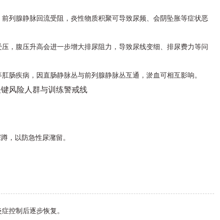
，前列腺静脉回流受阻，炎性物质积聚可导致尿频、会阴坠胀等症状恶
受压，腹压升高会进一步增大排尿阻力，导致尿线变细、排尿费力等问
等肛肠疾病，因直肠静脉丛与前列腺静脉丛互通，淤血可相互影响。
关键风险人群与训练警戒线
深蹲，以防急性尿潴留。
炎症控制后逐步恢复。