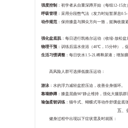
强度控制
：初学者从自重深蹲开始（每组12-15
呼吸管理
：采用分段憋气法（发力时短暂屏息0.5
动作规范
：保持膝盖与脚尖方向一致，挺胸收腹
强化盆底肌
：每日进行凯格尔运动（收缩-放松盆
物理干预
：训练后温水坐浴（40℃，15分钟）
生活习惯调整
：每日饮水1.5-2L稀释尿液；增
高风险人群可选择低腹压运动：
游泳
：水的浮力减轻盆腔压迫，改善全身循环。
靠墙静蹲
：膝盖屈曲90°静止维持，强化大腿肌
瑜伽柔韧训练
：猫牛式、蝴蝶式等动作舒缓盆底
五、
健身过程中出现以下症状需及时就医：