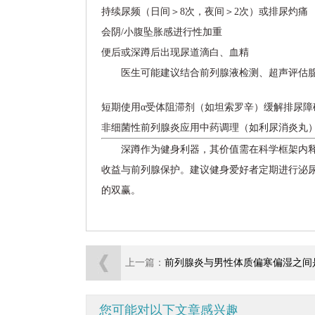
持续尿频（日间＞8次，夜间＞2次）或排尿灼痛
会阴/小腹坠胀感进行性加重
便后或深蹲后出现尿道滴白、血精
医生可能建议结合前列腺液检测、超声评估
短期使用α受体阻滞剂（如坦索罗辛）缓解排尿障
非细菌性前列腺炎应用中药调理（如利尿消炎丸
深蹲作为健身利器，其价值需在科学框架内
收益与前列腺保护。建议健身爱好者定期进行泌
的双赢。
上一篇：
前列腺炎与男性体质偏寒偏湿之间
否存在显著关系
您可能对以下文章感兴趣