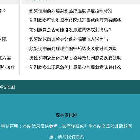
务？
·
频繁使用前列腺射频热疗温度梯度控制标准
·
前列腺炎可能引起生殖区域沉重感的原因有哪些
·
前列腺炎是否可能引发尿道灼热或刺痛感？
医院
·
频繁憋尿做尿检会让前列腺液混入误差吗
·
频繁使用前列腺理疗贴中药透皮吸收过量风险
复方案，
·
男性长期缺乏休息是否会导致前列腺炎反复波动
规范诊疗
·
前列腺炎出现尿急但排尿量少的现象意味着什么
网站地图
森林资讯网
特别声明：本站信息仅供参考，如有转载或引用本站文章涉及版权问
题，请与我们联系