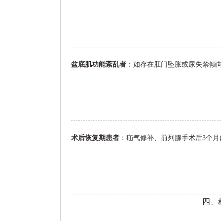
盆底肌功能紊乱者
：如存在肛门坠胀或尿失禁倾
术后恢复期患者
：疝气修补、前列腺手术后3个
四、