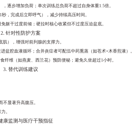
次），逐步增加负荷；单次训练总负荷不超过自身体重1.5倍。
-1秒，完成后立即呼气），减少持续高压时间。
避免躯干过度前倾；硬拉时核心收紧但不过度压迫盆底。
2. 针对性防护方案
底肌），增强对前列腺的支撑力。
，促进盆腔血液循环；合并炎症者可配伍中药熏蒸（如苍术+木香煎液）。
加膳食纤维（如燕麦、西兰花）预防便秘；避免久坐超过1小时。
3. 替代训练建议
群而不显著升高腹压。
张力。
健康监测与医疗干预指征