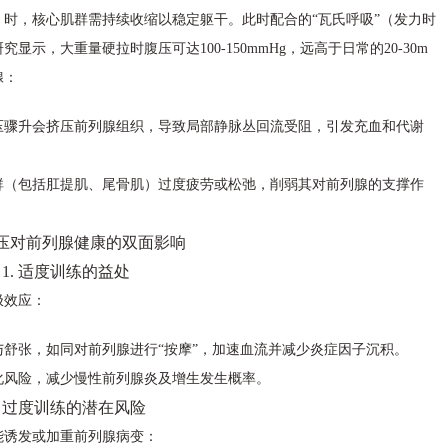
时，核心肌群需持续收缩以稳定躯干。此时配合的“瓦氏呼吸”（发力时
示，大重量硬拉时腹压可达100-150mmHg，远高于日常的20-30m
腺：
压骤升会挤压前列腺组织，导致局部静脉丛回流受阻，引发充血和代谢
群（包括肛提肌、尾骨肌）过度疲劳或松弛，削弱其对前列腺的支撑作
压对前列腺健康的双面影响
1. 适度训练的益处
极效应：
舒张，如同对前列腺进行“按摩”，加速血流并减少炎症因子沉积。
化风险，减少慢性前列腺炎及增生发生概率。
. 过度训练的潜在风险
能诱发或加重前列腺病变：