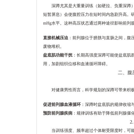
深蹲尤其是大重量训练（如硬拉、负重深蹲）
短暂屏息）会使腹腔压力在短时间内急剧升高。研究显
mHg水平。这种高压状态通过两种途径影响前列
直接机械压迫
：前列腺位于膀胱与直肠之间，腹
废物堆积。
盆底肌功能干扰
：长期高强度深蹲可能使盆底肌
用，加剧组织位移和血液循环障碍。
二、腹
对健康男性而言，科学规划的深蹲可带来积
促进前列腺血液循环
：深蹲时盆底肌的规律收缩与
预防前列腺疾病
：规律训练有助于降低前列腺僵
2
当训练强度、频率超过个体耐受限度时，可